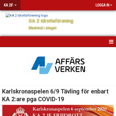
KA 2IF
LOGGA IN
KA 2 Idrottsförening
Medvind i steget
HEM
BÖRJA FRIIDROTTA
NYHETER
OM KLUBBEN
Karlskronaspelen 6/9 Tävling för enbart
KA 2:are pga COVID-19
KONTAKT
DOKUMENT