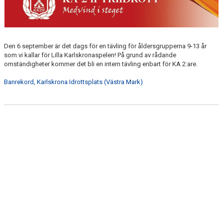
STATISTIK
FÖR MEDLEMMAR
Den 6 september är det dags för en tävling för åldersgrupperna 9-13 år
TÄVLINGAR
som vi kallar för Lilla Karlskronaspelen! På grund av rådande
omständigheter kommer det bli en intern tävling enbart för KA 2:are.
RESULTATARKIV
Banrekord, Karlskrona Idrottsplats (Västra Mark)
TOMTESPELEN
KA 2-SPELEN
ROSENBOMSPELEN
KARLSKRONASPELEN
FÖR LEDARE
KAVATEN